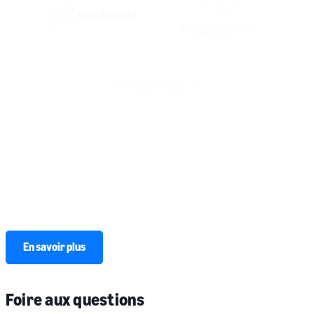
Des intégrations transparentes pour des
opérations faciles
Obtenez des étiquettes certifiées Amazon Shipping auprès de l’un
de nos partenaires d’intégration, notamment ShippingBo,
SendCloud et Shippypro. En savoir plus sur nos intégrations.
En savoir plus
Foire aux questions