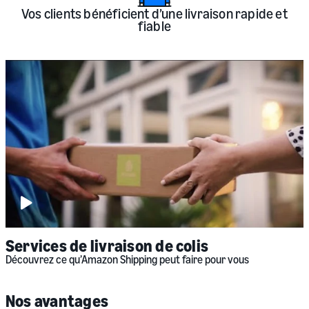
Vos clients bénéficient d’une livraison rapide et
fiable
Play
video:
Amazon
Shipping
|
Services de livraison de colis
La
livraison
Découvrez ce qu’Amazon Shipping peut faire pour vous
simple,
fiable
et
Nos avantages
rapide