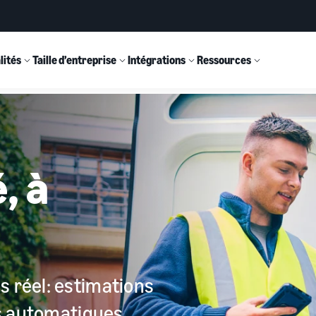
lités
Taille d’entreprise
Intégrations
Ressources
, à
s réel: estimations
ns automatiques,