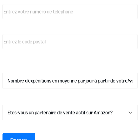
Numéro de téléphone
*
Code postal de votre entrepôt
*
Nombre d’expéditions en moyenne par jour à partir de votre/vos
entrepôt(s)
*
Êtes-vous un partenaire de vente actif sur Amazon?
*
* obligatoire