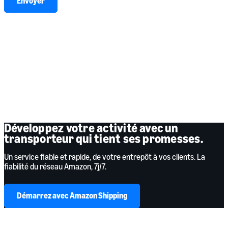
Envoyer
J’accepte de partager mes informations personnelles avec Amazon EU
Sarl (Amazon Shipping & Amazon Freight) et de recevoir des
communications marketing.
Pour plus d’informations sur la façon dont Amazon utilise vos informations
personnelles, veuillez consulter notre
Politique de confidentialité
.
Des
Conditions Générales
s’appliquent.
Développez votre activité avec un
transporteur qui tient ses promesses.
Un service fiable et rapide, de votre entrepôt à vos clients. La
fiabilité du réseau Amazon, 7j/7.
Démarrez avec Amazon Shipping